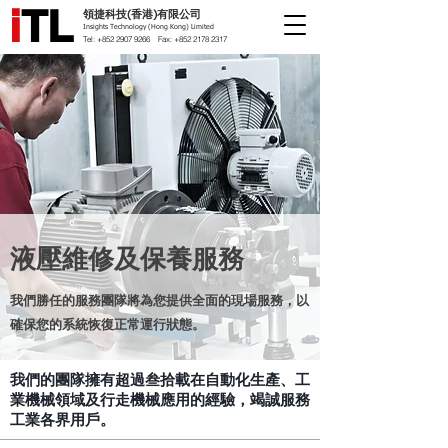
i
TL
領捷科技(香港)有限公司
Insights Technology (Hong Kong) Limited
Tel:
+852 2907 9266
Fax:
+852 2178 2317
液壓維修及保養服務
我們勝任的服務團隊將為您提供全面的現場服務，以
確保您的系統恢復正常運行狀態。
我們的團隊擁有超過叁拾載在自動化生產、工
業機械領域及行走機械應用的經驗，竭誠服務
工業各界用戶。